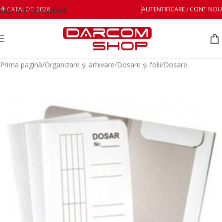
CATALOG 2026
AUTENTIFICARE / CONT NOU
Skip to main content
Prima pagină
/
Organizare și arhivare
/
Dosare și folii
/
Dosare