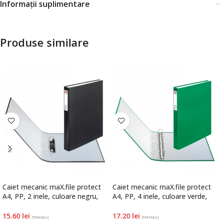
Informații suplimentare
Produse similare
Caiet mecanic maX.file protect
Caiet mecanic maX.file protect
A4, PP, 2 inele, culoare negru,
A4, PP, 4 inele, culoare verde,
Herlitz
Herlitz
15.60
lei
17.20
lei
(TVA inclus)
(TVA inclus)