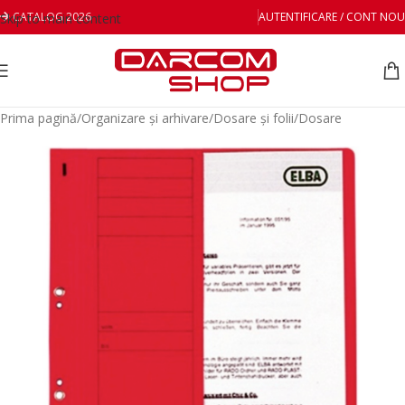
CATALOG 2026
AUTENTIFICARE / CONT NOU
Skip to main content
Prima pagină
/
Organizare și arhivare
/
Dosare și folii
/
Dosare