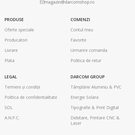
magazin@darcomshop.ro
PRODUSE
COMENZI
Oferte speciale
Contul meu
Producatori
Favorite
Livrare
Urmarire comanda
Plata
Politica de retur
LEGAL
DARCOM GROUP
Termeni și condiții
Tâmplărie Aluminiu & PVC
Politica de confidentialitate
Energie Solara
SOL
Tipografie & Print Digital
A.N.P.C.
Debitare, Printare CNC &
Laser