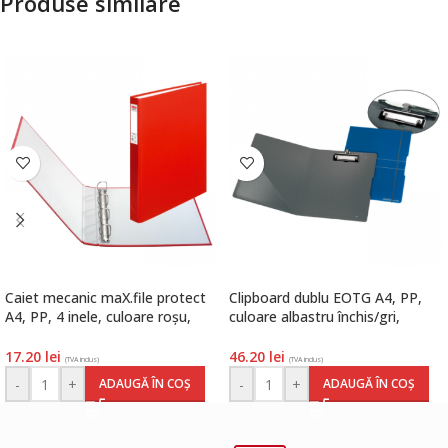
Produse similare
Caiet mecanic maX.file protect
Clipboard dublu EOTG A4, PP,
A4, PP, 4 inele, culoare roșu,
culoare albastru închis/gri,
Herlitz
Herlitz
17.20
lei
46.20
lei
(TVA inclus)
(TVA inclus)
-
+
-
+
ADAUGĂ ÎN COȘ
ADAUGĂ ÎN COȘ