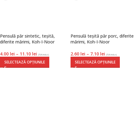
Pensulă păr sintetic, teșită,
Pensulă teșită păr porc, diferite
diferite mărimi, Koh-I-Noor
mărimi, Koh-I-Noor
4.00
lei
–
11.10
lei
2.60
lei
–
7.10
lei
(TVA inclus)
(TVA inclus)
SELECTEAZĂ OPȚIUNILE
SELECTEAZĂ OPȚIUNILE