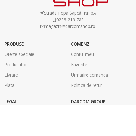
Strada Popa Șapcă, Nr. 6A
0253-216-789
magazin@darcomshop.ro
PRODUSE
COMENZI
Oferte speciale
Contul meu
Producatori
Favorite
Livrare
Urmarire comanda
Plata
Politica de retur
LEGAL
DARCOM GROUP
Termeni și condiții
Tâmplărie Aluminiu & PVC
Politica de confidentialitate
Energie Solara
SOL
Tipografie & Print Digital