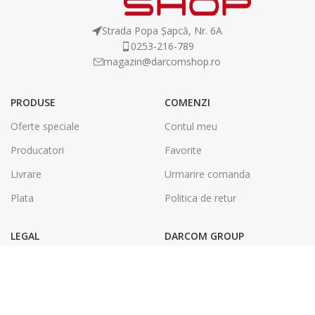
Strada Popa Șapcă, Nr. 6A
0253-216-789
magazin@darcomshop.ro
PRODUSE
COMENZI
Oferte speciale
Contul meu
Producatori
Favorite
Livrare
Urmarire comanda
Plata
Politica de retur
LEGAL
DARCOM GROUP
Termeni și condiții
Tâmplărie Aluminiu & PVC
Politica de confidentialitate
Energie Solara
SOL
Tipografie & Print Digital