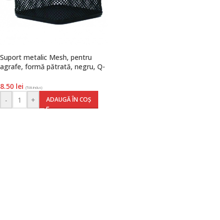
Suport metalic Mesh, pentru
agrafe, formă pătrată, negru, Q-
Connect
8.50
lei
(TVA inclus)
-
+
ADAUGĂ ÎN COȘ