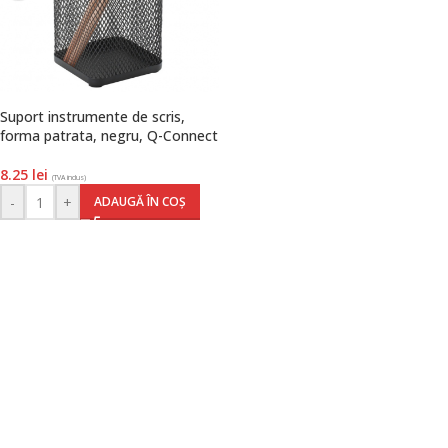
Suport instrumente de scris,
forma patrata, negru, Q-Connect
8.25
lei
(TVA inclus)
-
+
ADAUGĂ ÎN COȘ