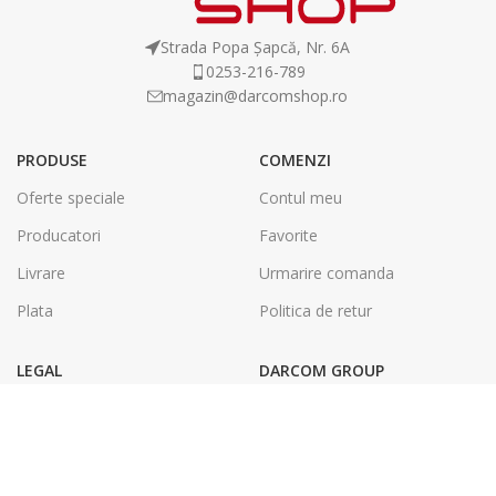
Strada Popa Șapcă, Nr. 6A
0253-216-789
magazin@darcomshop.ro
PRODUSE
COMENZI
Oferte speciale
Contul meu
Producatori
Favorite
Livrare
Urmarire comanda
Plata
Politica de retur
LEGAL
DARCOM GROUP
Termeni și condiții
Tâmplărie Aluminiu & PVC
Politica de confidentialitate
Energie Solara
SOL
Tipografie & Print Digital