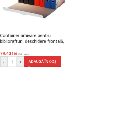
Container arhivare pentru
bibliorafturi, deschidere frontală,
carton, 100% reciclat, FSC, alb,
Standard, Esselte
79.40
lei
(TVA inclus)
-
+
ADAUGĂ ÎN COȘ