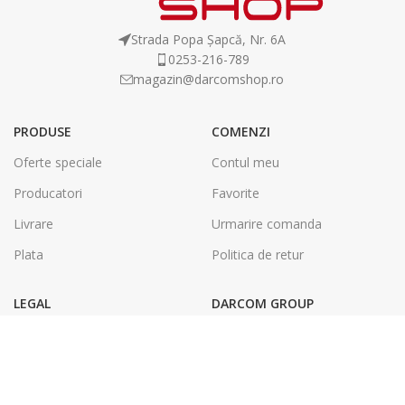
Strada Popa Șapcă, Nr. 6A
0253-216-789
magazin@darcomshop.ro
PRODUSE
COMENZI
Oferte speciale
Contul meu
Producatori
Favorite
Livrare
Urmarire comanda
Plata
Politica de retur
LEGAL
DARCOM GROUP
Termeni și condiții
Tâmplărie Aluminiu & PVC
Politica de confidentialitate
Energie Solara
SOL
Tipografie & Print Digital