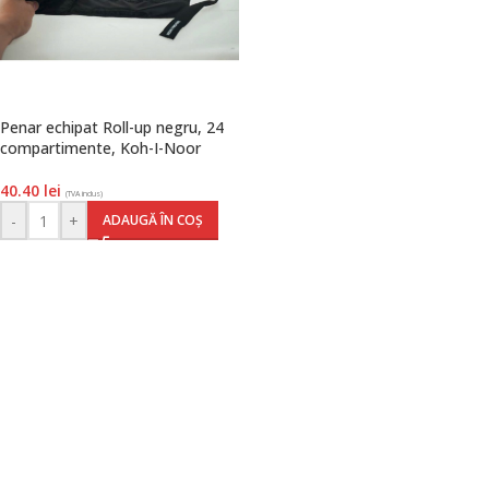
Penar echipat Roll-up negru, 24
compartimente, Koh-I-Noor
40.40
lei
(TVA inclus)
-
+
ADAUGĂ ÎN COȘ