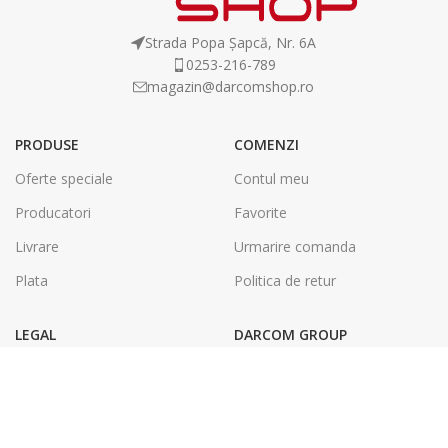
Strada Popa Șapcă, Nr. 6A
0253-216-789
magazin@darcomshop.ro
PRODUSE
COMENZI
Oferte speciale
Contul meu
Producatori
Favorite
Livrare
Urmarire comanda
Plata
Politica de retur
LEGAL
DARCOM GROUP
Termeni și condiții
Tâmplărie Aluminiu & PVC
Politica de confidentialitate
Energie Solara
SOL
Tipografie & Print Digital