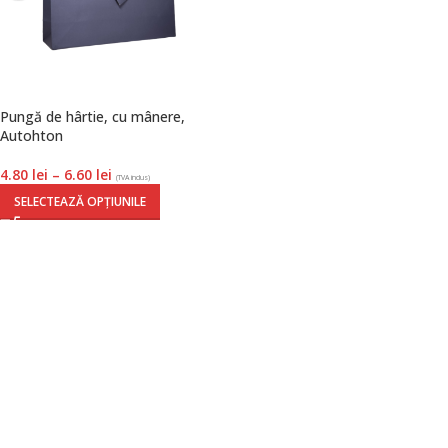
Pungă de hârtie, cu mânere,
Autohton
4.80
lei
–
6.60
lei
(TVA inclus)
SELECTEAZĂ OPȚIUNILE