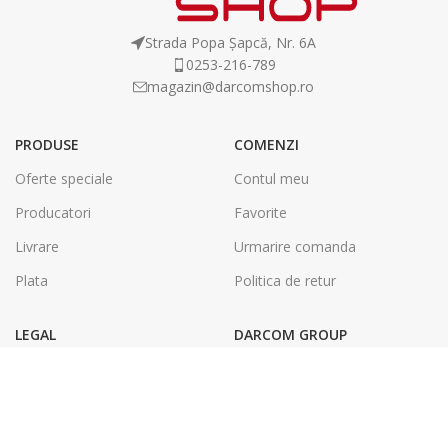
Strada Popa Șapcă, Nr. 6A
0253-216-789
magazin@darcomshop.ro
PRODUSE
COMENZI
Oferte speciale
Contul meu
Producatori
Favorite
Livrare
Urmarire comanda
Plata
Politica de retur
LEGAL
DARCOM GROUP
Termeni și condiții
Tâmplărie Aluminiu & PVC
Politica de confidentialitate
Energie Solara
SOL
Tipografie & Print Digital