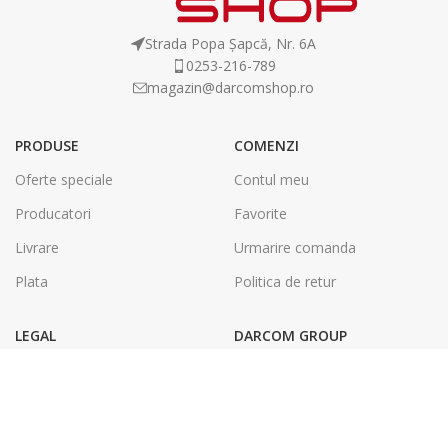
Strada Popa Șapcă, Nr. 6A
0253-216-789
magazin@darcomshop.ro
PRODUSE
COMENZI
Oferte speciale
Contul meu
Producatori
Favorite
Livrare
Urmarire comanda
Plata
Politica de retur
LEGAL
DARCOM GROUP
Termeni și condiții
Tâmplărie Aluminiu & PVC
Politica de confidentialitate
Energie Solara
SOL
Tipografie & Print Digital