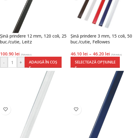
Șină prindere 12 mm, 120 coli, 25
Șină prindere 3 mm, 15 coli, 50
buc./cutie, Leitz
buc./cutie, Fellowes
100.90
lei
46.10
lei
–
46.20
lei
(TVA inclus)
(TVA inclus)
-
+
ADAUGĂ ÎN COȘ
SELECTEAZĂ OPȚIUNILE