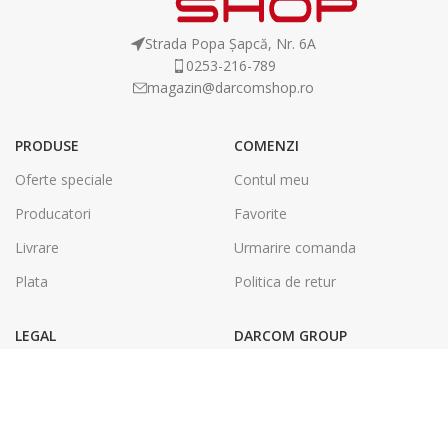
Strada Popa Șapcă, Nr. 6A
0253-216-789
magazin@darcomshop.ro
PRODUSE
COMENZI
Oferte speciale
Contul meu
Producatori
Favorite
Livrare
Urmarire comanda
Plata
Politica de retur
LEGAL
DARCOM GROUP
Termeni și condiții
Tâmplărie Aluminiu & PVC
Politica de confidentialitate
Energie Solara
SOL
Tipografie & Print Digital