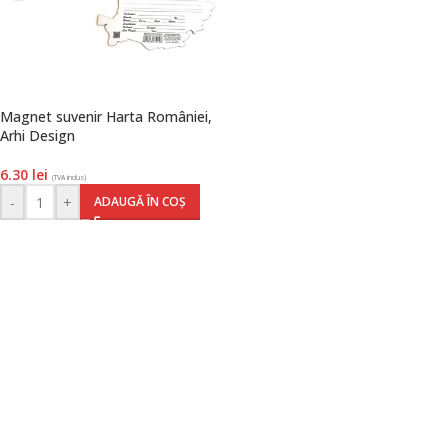
Magnet suvenir Harta României,
Arhi Design
6.30
lei
(TVA inclus)
-
+
ADAUGĂ ÎN COȘ