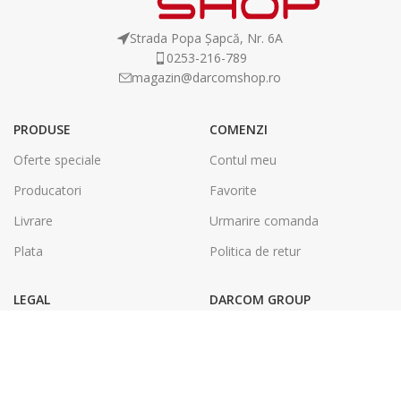
Strada Popa Șapcă, Nr. 6A
0253-216-789
magazin@darcomshop.ro
PRODUSE
COMENZI
Oferte speciale
Contul meu
Producatori
Favorite
Livrare
Urmarire comanda
Plata
Politica de retur
LEGAL
DARCOM GROUP
Termeni și condiții
Tâmplărie Aluminiu & PVC
Politica de confidentialitate
Energie Solara
SOL
Tipografie & Print Digital