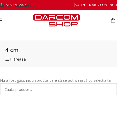
CATALOG 2026
AUTENTIFICARE / CONT NOU
Skip to main content
Prima pagină
/
Diametrul produs
/
4 cm
4 cm
Filtreaza
Nu a fost găsit niciun produs care să se potrivească cu selecția ta.