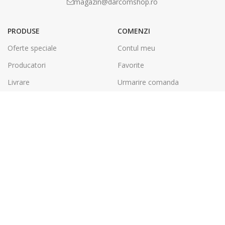
magazin@darcomshop.ro
PRODUSE
COMENZI
Oferte speciale
Contul meu
Producatori
Favorite
Livrare
Urmarire comanda
Plata
Politica de retur
LEGAL
DARCOM GROUP
Termeni și condiții
Tâmplărie Aluminiu & PVC
Politica de confidentialitate
Energie Solara
SOL
Tipografie & Print Digital
A.N.P.C.
Debitare, Printare CNC &
Laser