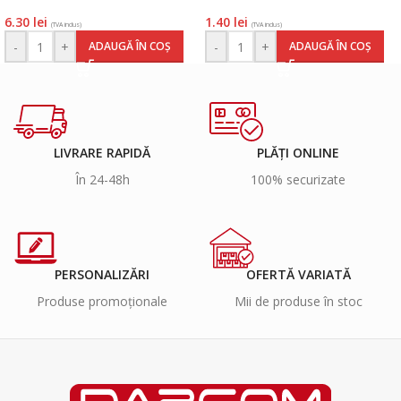
6.30
lei
1.40
lei
(TVA inclus)
(TVA inclus)
-
+
-
+
ADAUGĂ ÎN COȘ
ADAUGĂ ÎN COȘ
LIVRARE RAPIDĂ
PLĂȚI ONLINE
În 24-48h
100% securizate
PERSONALIZĂRI
OFERTĂ VARIATĂ
Produse promoționale
Mii de produse în stoc