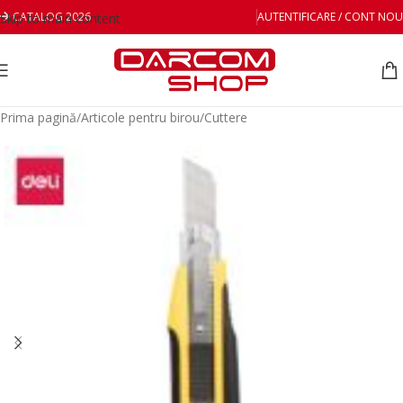
CATALOG 2026
AUTENTIFICARE / CONT NOU
Skip to main content
Prima pagină
/
Articole pentru birou
/
Cuttere