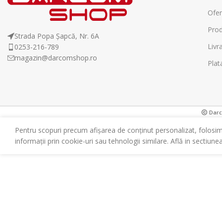
Ofer
Prod
Strada Popa Șapcă, Nr. 6A
Livr
0253-216-789
magazin@darcomshop.ro
Plat
Darco
Pentru scopuri precum afișarea de conținut personalizat, folosi
informații prin cookie-uri sau tehnologii similare. Află in sectiune