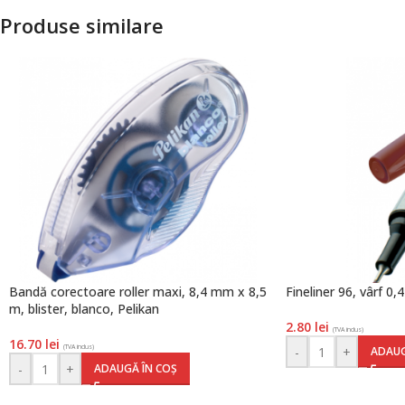
Produse similare
Bandă corectoare roller maxi, 8,4 mm x 8,5
Fineliner 96, vârf 0
m, blister, blanco, Pelikan
2.80
lei
(TVA inclus)
16.70
lei
(TVA inclus)
-
+
ADAUG
-
+
ADAUGĂ ÎN COȘ