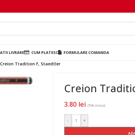
TII LIVRARE
CUM PLATESC
FORMULARE COMANDA
Creion Tradition F, Staedtler
Creion Traditi
3.80
lei
(TVA inclus)
-
+
AD