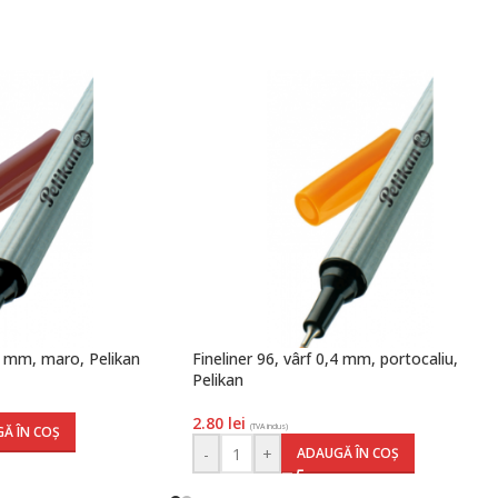
,4 mm, maro, Pelikan
Fineliner 96, vârf 0,4 mm, portocaliu,
Pelikan
2.80
lei
(TVA inclus)
Ă ÎN COȘ
-
+
ADAUGĂ ÎN COȘ