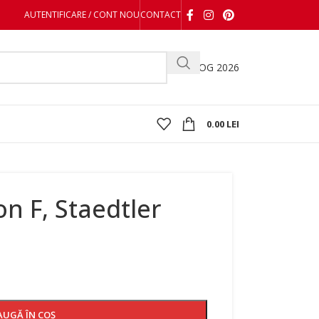
AUTENTIFICARE / CONT NOU
CONTACT
CATALOG 2026
0.00
LEI
on F, Staedtler
AUGĂ ÎN COȘ