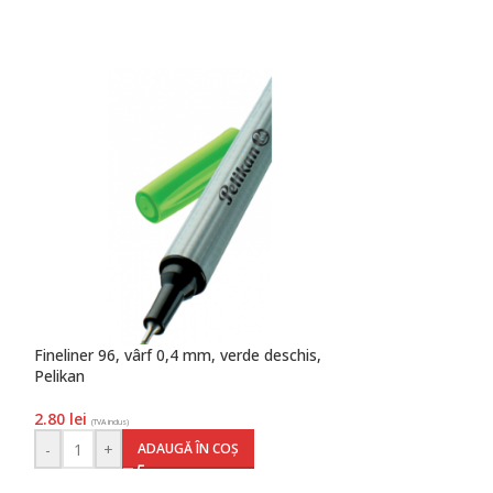
Fineliner 96, vârf 0,4 mm, verde deschis,
Marker whiteboar
Pelikan
albastru, Pelikan
2.80
lei
4.50
lei
(TVA inclus)
(TVA inclus)
-
+
-
+
ADAUGĂ ÎN COȘ
AD