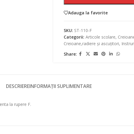
Adauga la favorite
SKU:
ST-110-F
Categorii:
Articole scolare
,
Creioan
Creioane,radiere și ascuțitori
,
Instru
Share:
DESCRIERE
INFORMAȚII SUPLIMENTARE
enta la rupere F.