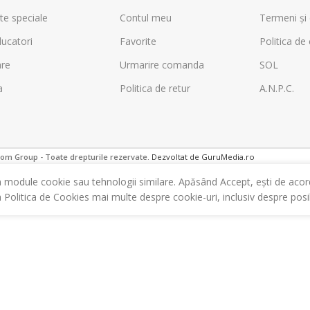
te speciale
Contul meu
Termeni și 
ucatori
Favorite
Politica de 
are
Urmarire comanda
SOL
a
Politica de retur
A.N.P.C.
m Group - Toate drepturile rezervate.
Dezvoltat de GuruMedia.ro
m module cookie sau tehnologii similare. Apăsând Accept, ești de acor
a Politica de Cookies mai multe despre cookie-uri, inclusiv despre posibi