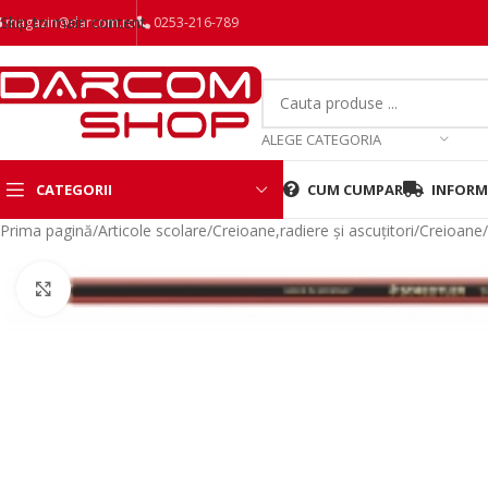
Skip to main content
magazin@darcom.ro
0253-216-789
ALEGE CATEGORIA
CATEGORII
CUM CUMPAR
INFORMA
Prima pagină
/
Articole scolare
/
Creioane,radiere și ascuțitori
/
Creioane
/
Mareste