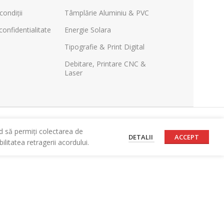
condiții
Tâmplărie Aluminiu & PVC
confidentialitate
Energie Solara
Tipografie & Print Digital
Debitare, Printare CNC &
Laser
d să permiți colectarea de
DETALII
ACCEPT
litatea retragerii acordului.