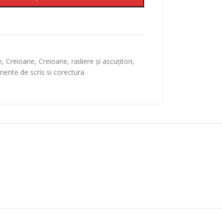
e
,
Creioane
,
Creioane, radiere și ascuțitori
,
mente de scris si corectura