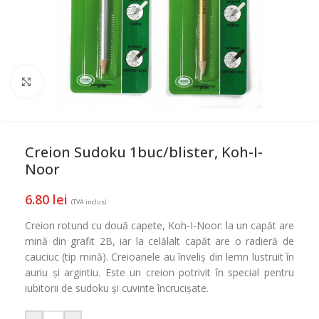
Mareste
Creion Sudoku 1buc/blister, Koh-I-
Noor
6.80
lei
(TVA inclus)
Creion rotund cu două capete, Koh-I-Noor: la un capăt are
mină din grafit 2B, iar la celălalt capăt are o radieră de
cauciuc (tip mină). Creioanele au înveliș din lemn lustruit în
auriu și argintiu. Este un creion potrivit în special pentru
iubitorii de sudoku și cuvinte încrucișate.