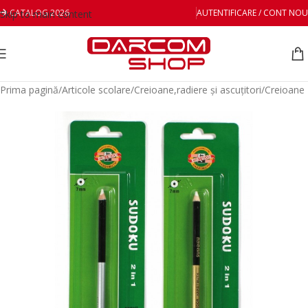
CATALOG 2026
AUTENTIFICARE / CONT NOU
Skip to main content
Prima pagină
/
Articole scolare
/
Creioane,radiere și ascuțitori
/
Creioane