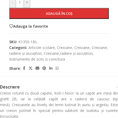
-
+
ADAUGĂ ÎN COȘ
Adauga la favorite
SKU:
K1350-1BL
Categorii:
Articole scolare
,
Creioane
,
Creioane
,
Creioane,
radiere și ascuțitori
,
Creioane,radiere și ascuțitori
,
Instrumente de scris si corectura
Share:
Descriere
Creion rotund cu două capete, Koh-I-Noor: la un capăt are mină din
grafit 2B, iar la celălalt capăt are o radieră de cauciuc (tip
mină). Creioanele au înveliș din lemn lustruit în auriu și argintiu. Este
un creion potrivit în special pentru iubitorii de sudoku și cuvinte
încrucișate.