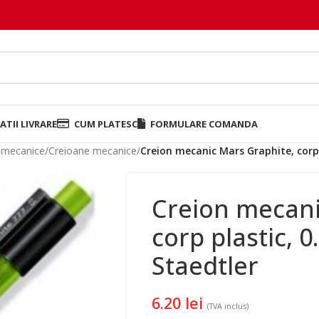
TII LIVRARE
CUM PLATESC
FORMULARE COMANDA
e mecanice
/
Creioane mecanice
/
Creion mecanic Mars Graphite, corp 
Creion mecani
corp plastic, 
Staedtler
6.20
lei
(TVA inclus)