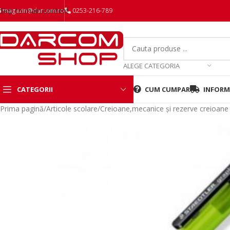
Skip to main content
magazin@darcom.ro
0253-216-789
ALEGE CATEGORIA
CATEGORII
CUM CUMPAR
INFORMA
Prima pagină
/
Articole scolare
/
Creioane,mecanice și rezerve creioan