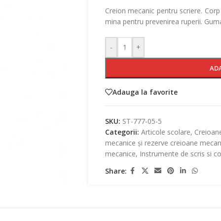
Creion mecanic pentru scriere. Corp
mina pentru prevenirea ruperii. Guma
-
+
AD
Adauga la favorite
SKU:
ST-777-05-5
Categorii:
Articole scolare
,
Creioan
mecanice și rezerve creioane mecan
mecanice
,
Instrumente de scris si c
Share: