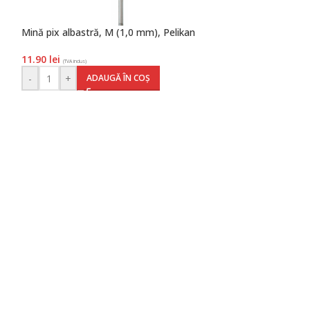
Mină pix albastră, M (1,0 mm), Pelikan
Pix snap K10, cor
vrac, Pelikan
11.90
lei
(TVA inclus)
27.60
lei
(TVA inclus)
-
+
ADAUGĂ ÎN COȘ
-
+
AD