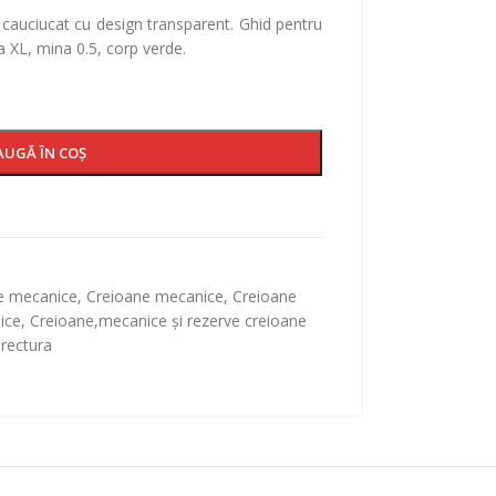
 cauciucat cu design transparent. Ghid pentru
 XL, mina 0.5, corp verde.
AUGĂ ÎN COȘ
e mecanice
,
Creioane mecanice
,
Creioane
ice
,
Creioane,mecanice și rezerve creioane
orectura