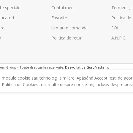
te speciale
Contul meu
Termeni și 
ucatori
Favorite
Politica de 
are
Urmarire comanda
SOL
a
Politica de retur
A.N.P.C.
m Group - Toate drepturile rezervate.
Dezvoltat de GuruMedia.ro
m module cookie sau tehnologii similare. Apăsând Accept, ești de acor
a Politica de Cookies mai multe despre cookie-uri, inclusiv despre posibi