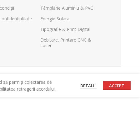
condiții
Tâmplărie Aluminiu & PVC
confidentialitate
Energie Solara
Tipografie & Print Digital
Debitare, Printare CNC &
Laser
d să permiți colectarea de
DETALII
ACCEPT
litatea retragerii acordului.