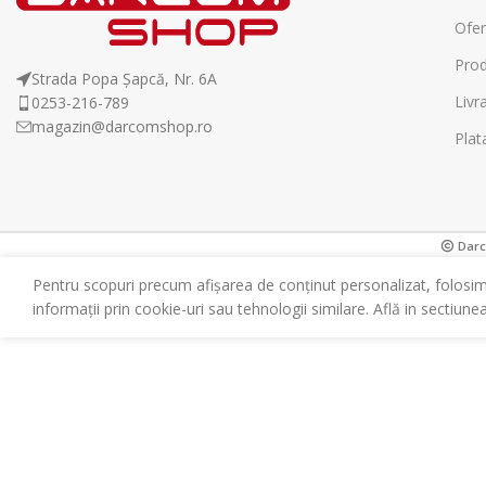
Ofer
Prod
Strada Popa Șapcă, Nr. 6A
Livr
0253-216-789
magazin@darcomshop.ro
Plat
Darco
Pentru scopuri precum afișarea de conținut personalizat, folosi
informații prin cookie-uri sau tehnologii similare. Află in sectiune