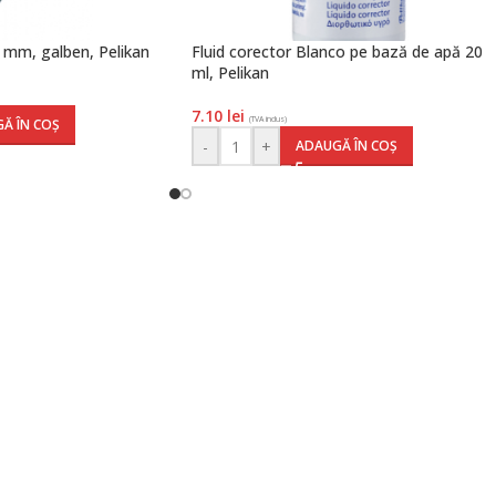
,4 mm, galben, Pelikan
Fluid corector Blanco pe bază de apă 20
ml, Pelikan
7.10
lei
(TVA inclus)
Ă ÎN COȘ
-
+
ADAUGĂ ÎN COȘ