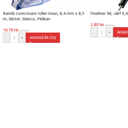
Bandă corectoare roller maxi, 8,4 mm x 8,5
Fineliner 96, vârf 0
m, blister, blanco, Pelikan
2.80
lei
(TVA inclus)
16.70
lei
(TVA inclus)
-
+
ADAUG
-
+
ADAUGĂ ÎN COȘ