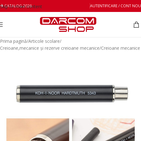
CATALOG 2026
AUTENTIFICARE / CONT NOU
Skip to main content
Prima pagină
/
Articole scolare
/
Creioane,mecanice și rezerve creioane mecanice
/
Creioane mecanice