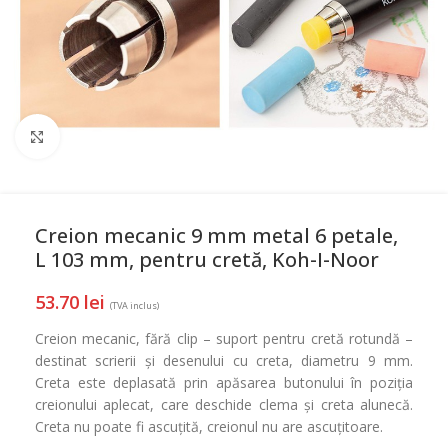
Mareste
Creion mecanic 9 mm metal 6 petale,
L 103 mm, pentru cretă, Koh-I-Noor
53.70
lei
(TVA inclus)
Creion mecanic, fără clip – suport pentru cretă rotundă –
destinat scrierii și desenului cu creta, diametru 9 mm.
Creta este deplasată prin apăsarea butonului în poziția
creionului aplecat, care deschide clema și creta alunecă.
Creta nu poate fi ascuțită, creionul nu are ascuțitoare.