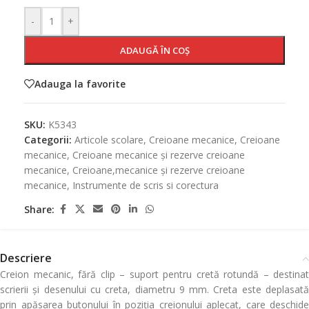
-
+
ADAUGĂ ÎN COȘ
Adauga la favorite
SKU:
K5343
Categorii:
Articole scolare
,
Creioane mecanice
,
Creioane
mecanice
,
Creioane mecanice și rezerve creioane
mecanice
,
Creioane,mecanice și rezerve creioane
mecanice
,
Instrumente de scris si corectura
Share:
Descriere
Creion mecanic, fără clip – suport pentru cretă rotundă – destinat
scrierii și desenului cu creta, diametru 9 mm. Creta este deplasată
prin apăsarea butonului în poziția creionului aplecat, care deschide