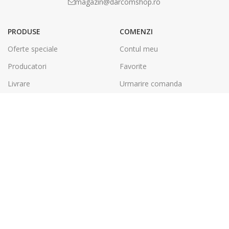
magazin@darcomshop.ro
PRODUSE
COMENZI
Oferte speciale
Contul meu
Producatori
Favorite
Livrare
Urmarire comanda
Plata
Politica de retur
LEGAL
DARCOM GROUP
Termeni și condiții
Tâmplărie Aluminiu & PVC
Politica de confidentialitate
Energie Solara
SOL
Tipografie & Print Digital
A.N.P.C.
Debitare, Printare CNC &
Laser