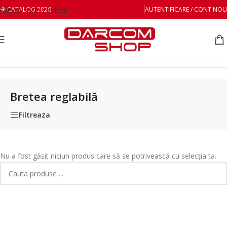
CATALOG 2026
AUTENTIFICARE / CONT NOU
Skip to main content
Prima pagină
/
Conține produs
/
Bretea reglabilă
Bretea reglabilă
Filtreaza
Nu a fost găsit niciun produs care să se potrivească cu selecția ta.