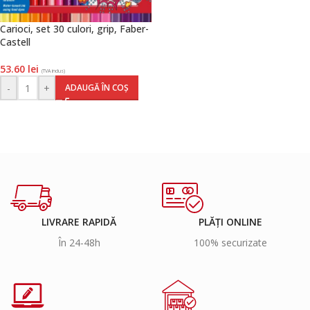
Carioci, set 30 culori, grip, Faber-
Castell
53.60
lei
(TVA inclus)
-
+
ADAUGĂ ÎN COȘ
LIVRARE RAPIDĂ
PLĂȚI ONLINE
În 24-48h
100% securizate