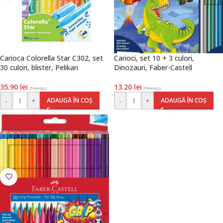
Carioca Colorella Star C302, set
Carioci, set 10 + 3 culori,
30 culori, blister, Pelikan
Dinozauri, Faber-Castell
35.90
lei
13.20
lei
(TVA inclus)
(TVA inclus)
-
+
-
+
ADAUGĂ ÎN COȘ
ADAUGĂ ÎN COȘ