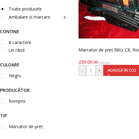
Toate produsele
Ambalare si marcare
CONȚINE
8 caractere
Marcator de preţ Blitz C8, R
Un rând
220.00
lei
(TVA inclus)
CULOARE
-
+
ADAUGĂ ÎN COȘ
Negru
PRODUCĂTOR
Romprix
TIP
Marcator de preț