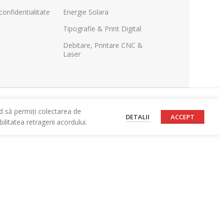
confidentialitate
Energie Solara
Tipografie & Print Digital
Debitare, Printare CNC &
Laser
d să permiți colectarea de
DETALII
ACCEPT
litatea retragerii acordului.