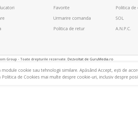
ucatori
Favorite
Politica de 
are
Urmarire comanda
SOL
a
Politica de retur
A.N.P.C.
m Group - Toate drepturile rezervate.
Dezvoltat de GuruMedia.ro
m module cookie sau tehnologii similare. Apăsând Accept, ești de acor
a Politica de Cookies mai multe despre cookie-uri, inclusiv despre posibi