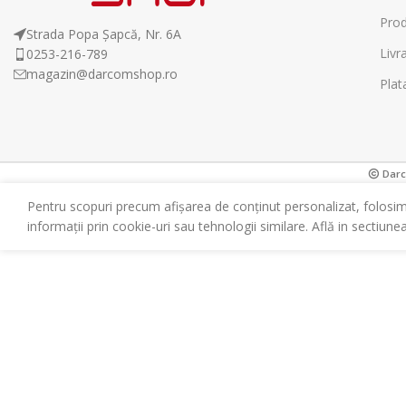
Prod
Strada Popa Șapcă, Nr. 6A
Livr
0253-216-789
magazin@darcomshop.ro
Plat
Darco
Pentru scopuri precum afișarea de conținut personalizat, folosi
informații prin cookie-uri sau tehnologii similare. Află in sectiune