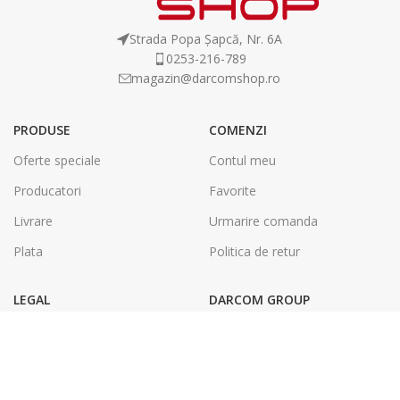
Strada Popa Șapcă, Nr. 6A
0253-216-789
magazin@darcomshop.ro
PRODUSE
COMENZI
Oferte speciale
Contul meu
Producatori
Favorite
Livrare
Urmarire comanda
Plata
Politica de retur
LEGAL
DARCOM GROUP
Termeni și condiții
Tâmplărie Aluminiu & PVC
Politica de confidentialitate
Energie Solara
SOL
Tipografie & Print Digital