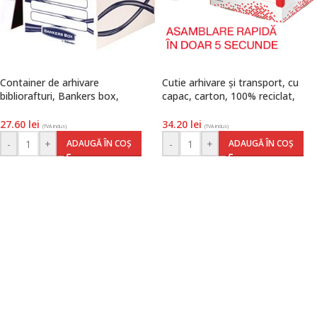
Container de arhivare
Cutie arhivare și transport, cu
bibliorafturi, Bankers box,
capac, carton, 100% reciclat,
Fellowes
FSC, S, alb, Speedbox, Esselte
27.60
lei
34.20
lei
(TVA inclus)
(TVA inclus)
-
+
-
+
ADAUGĂ ÎN COȘ
ADAUGĂ ÎN COȘ