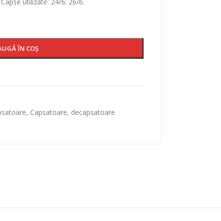
Capse utilizate: 24/6; 26/6.
AUGĂ ÎN COȘ
psatoare
,
Capsatoare, decapsatoare