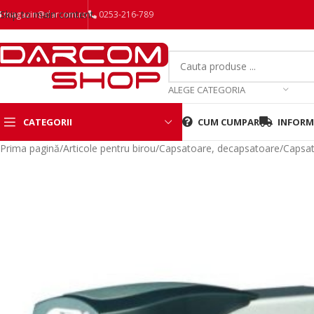
Skip to main content
magazin@darcom.ro
0253-216-789
ALEGE CATEGORIA
CATEGORII
CUM CUMPAR
INFORMA
Prima pagină
/
Articole pentru birou
/
Capsatoare, decapsatoare
/
Capsa