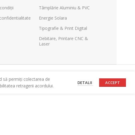
condiții
Tâmplărie Aluminiu & PVC
confidentialitate
Energie Solara
Tipografie & Print Digital
Debitare, Printare CNC &
Laser
d să permiți colectarea de
DETALII
ACCEPT
litatea retragerii acordului.