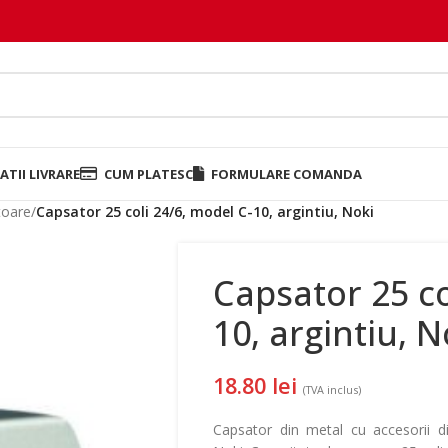
TII LIVRARE
CUM PLATESC
FORMULARE COMANDA
toare
/
Capsator 25 coli 24/6, model C-10, argintiu, Noki
Capsator 25 co
10, argintiu, N
18.80
lei
(TVA inclus)
Capsator din metal cu accesorii di