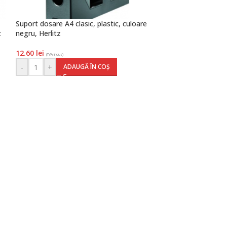
Suport dosare A4 clasic, plastic, culoare
Suport dosare A
z
negru, Herlitz
IV, albastru, Herl
12.60
lei
5.70
lei
(TVA inclus)
(TVA inclus)
-
+
-
+
ADAUGĂ ÎN COȘ
AD