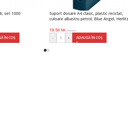
6, set 1000
Suport dosare A4 clasic, plastic reciclat,
culoare albastru petrol, Blue Angel, Herlit
19.50
lei
(TVA inclus)
-
+
Ă ÎN COȘ
ADAUGĂ ÎN COȘ