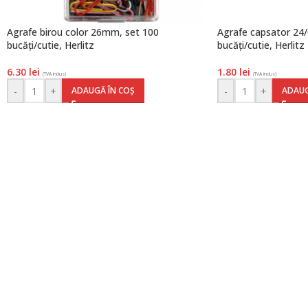
Agrafe birou color 26mm, set 100
Agrafe capsator 24/
bucăți/cutie, Herlitz
bucăți/cutie, Herlitz
6.30
lei
1.80
lei
(TVA inclus)
(TVA inclus)
-
+
-
+
ADAUGĂ ÎN COȘ
ADAUG