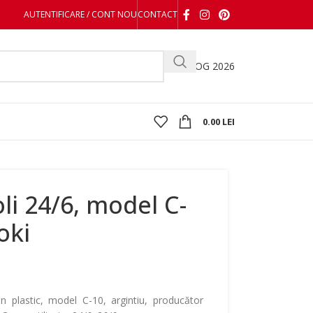
AUTENTIFICARE / CONT NOU
CONTACT
CATALOG 2026
0.00
LEI
li 24/6, model C-
oki
n plastic, model C-10, argintiu, producător