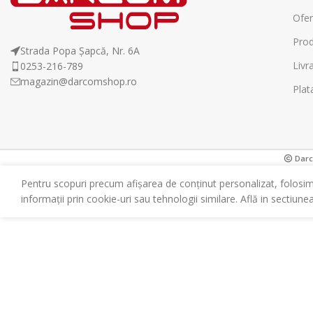
Ofer
Prod
Strada Popa Șapcă, Nr. 6A
Livr
0253-216-789
magazin@darcomshop.ro
Plat
Darco
Pentru scopuri precum afișarea de conținut personalizat, folosi
informații prin cookie-uri sau tehnologii similare. Află in sectiune