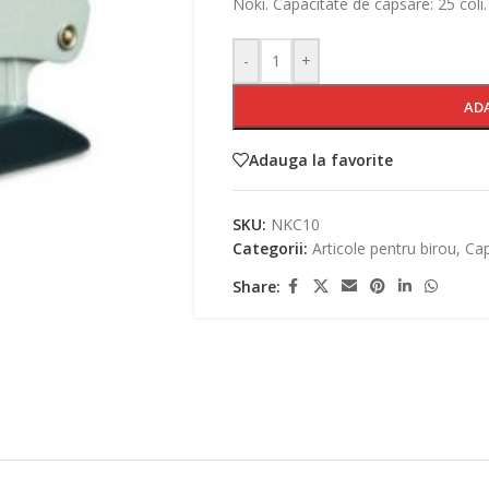
Noki. Capacitate de capsare: 25 coli. 
-
+
AD
Adauga la favorite
SKU:
NKC10
Categorii:
Articole pentru birou
,
Ca
Share: