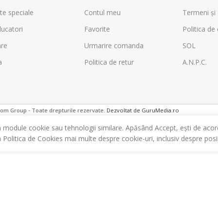
te speciale
Contul meu
Termeni și 
ucatori
Favorite
Politica de 
are
Urmarire comanda
SOL
a
Politica de retur
A.N.P.C.
m Group - Toate drepturile rezervate.
Dezvoltat de GuruMedia.ro
m module cookie sau tehnologii similare. Apăsând Accept, ești de acor
a Politica de Cookies mai multe despre cookie-uri, inclusiv despre posibi