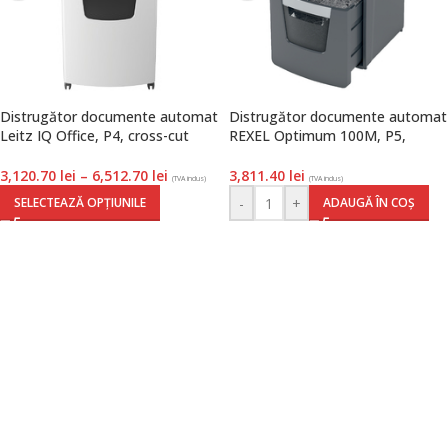
Distrugător documente automat
Distrugător documente automat
Leitz IQ Office, P4, cross-cut
REXEL Optimum 100M, P5,
(confeti), 600 coli, coș 110 l, alb-
micro-cut, 100 coli, cos 34 l,
gri
negru-gri
3,120.70
lei
–
6,512.70
lei
3,811.40
lei
(TVA inclus)
(TVA inclus)
-
+
SELECTEAZĂ OPȚIUNILE
ADAUGĂ ÎN COȘ