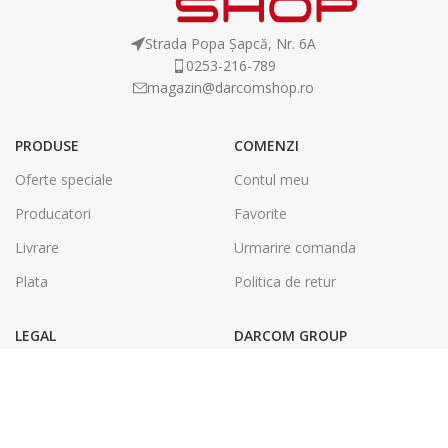
Strada Popa Șapcă, Nr. 6A
0253-216-789
magazin@darcomshop.ro
PRODUSE
COMENZI
Oferte speciale
Contul meu
Producatori
Favorite
Livrare
Urmarire comanda
Plata
Politica de retur
LEGAL
DARCOM GROUP
Termeni și condiții
Tâmplărie Aluminiu & PVC
Politica de confidentialitate
Energie Solara
SOL
Tipografie & Print Digital