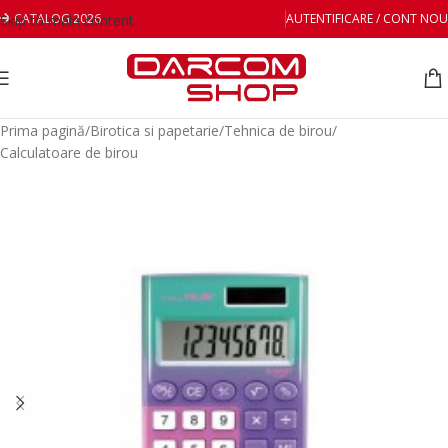
CATALOG 2026
AUTENTIFICARE / CONT NOU
Skip to main content
Prima pagină
/
Birotica si papetarie
/
Tehnica de birou
/
Calculatoare de birou