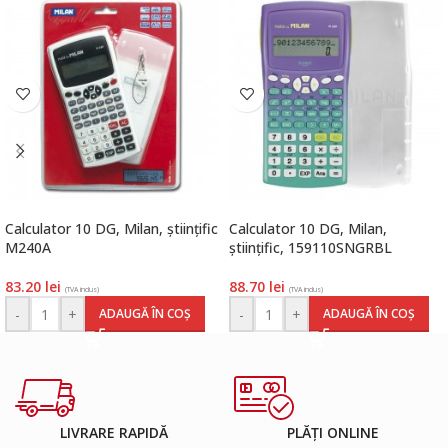
Calculator 10 DG, Milan, științific
Calculator 10 DG, Milan,
M240A
științific, 159110SNGRBL
83.20
lei
88.70
lei
(TVA inclus)
(TVA inclus)
-
+
-
+
ADAUGĂ ÎN COȘ
ADAUGĂ ÎN COȘ
LIVRARE RAPIDĂ
PLĂȚI ONLINE