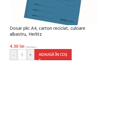
Dosar plic A4, carton reciclat, culoare
Dosar plic A4, car
albastru, Herlitz
culoare portocali
4.30
lei
8.40
lei
(TVA inclus)
(TVA inclus)
-
+
-
+
ADAUGĂ ÎN COȘ
AD