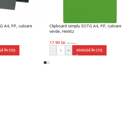
G A4, PP, culoare
Clipboard simplu EOTG A4, PP, culoare
verde, Herlitz
17.90
lei
(TVA inclus)
-
+
Ă ÎN COȘ
ADAUGĂ ÎN COȘ