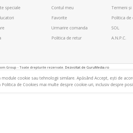
te speciale
Contul meu
Termeni și 
ucatori
Favorite
Politica de 
are
Urmarire comanda
SOL
a
Politica de retur
A.N.P.C.
m Group - Toate drepturile rezervate.
Dezvoltat de GuruMedia.ro
m module cookie sau tehnologii similare. Apăsând Accept, ești de acor
a Politica de Cookies mai multe despre cookie-uri, inclusiv despre posibi