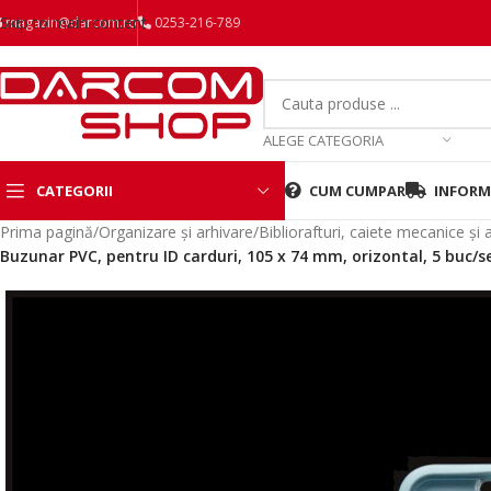
Skip to main content
magazin@darcom.ro
0253-216-789
ALEGE CATEGORIA
CATEGORII
CUM CUMPAR
INFORMA
Prima pagină
/
Organizare și arhivare
/
Bibliorafturi, caiete mecanice și 
Buzunar PVC, pentru ID carduri, 105 x 74 mm, orizontal, 5 buc/se