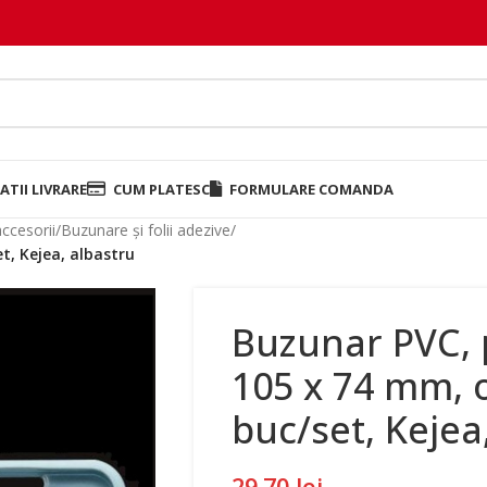
TII LIVRARE
CUM PLATESC
FORMULARE COMANDA
accesorii
/
Buzunare și folii adezive
/
t, Kejea, albastru
Buzunar PVC, 
105 x 74 mm, o
buc/set, Kejea
29.70
lei