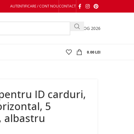
AUTENTIFICARE / CONT NOU
CONTACT
CATALOG 2026
0.00
LEI
pentru ID carduri,
rizontal, 5
, albastru