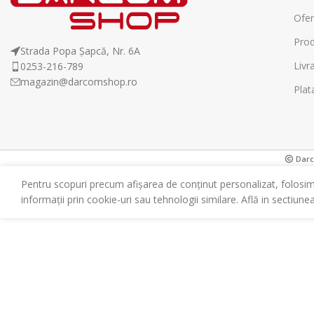
Ofer
Prod
Strada Popa Șapcă, Nr. 6A
Livr
0253-216-789
magazin@darcomshop.ro
Plat
Darco
Pentru scopuri precum afișarea de conținut personalizat, folosi
informații prin cookie-uri sau tehnologii similare. Află in sectiune