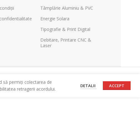
condiții
Tâmplărie Aluminiu & PVC
confidentialitate
Energie Solara
Tipografie & Print Digital
Debitare, Printare CNC &
Laser
d să permiți colectarea de
DETALII
ACCEPT
litatea retragerii acordului.