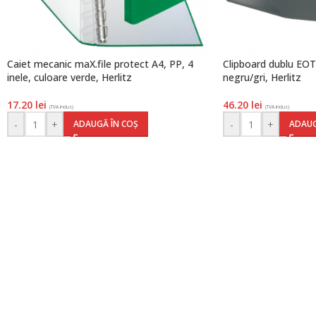
Caiet mecanic maX.file protect A4, PP, 4
Clipboard dublu EOT
inele, culoare verde, Herlitz
negru/gri, Herlitz
17.20
lei
46.20
lei
(TVA inclus)
(TVA inclus)
-
+
-
+
ADAUGĂ ÎN COȘ
ADAUG