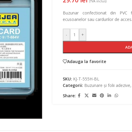
(TVA inclus)
Buzunar confectionat din PVC fle
ecusoanelor sau cardurilor de acces
-
+
AD
Adauga la favorite
SKU:
KJ-T-555H-BL
Categorii:
Buzunare și folii adezive
,
Share: