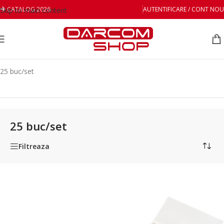
CATALOG 2026
AUTENTIFICARE / CONT NOU
Skip to main content
Prima pagină
/
Ambalare produs
/
25 buc/set
25 buc/set
25 buc/set
Filtreaza