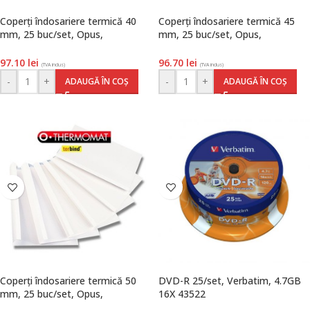
Coperți îndosariere termică 40
Coperți îndosariere termică 45
mm, 25 buc/set, Opus,
mm, 25 buc/set, Opus,
TermoMat
TermoMat
97.10
lei
96.70
lei
(TVA inclus)
(TVA inclus)
-
+
-
+
ADAUGĂ ÎN COȘ
ADAUGĂ ÎN COȘ
Coperți îndosariere termică 50
DVD-R 25/set, Verbatim, 4.7GB
mm, 25 buc/set, Opus,
16X 43522
TermoMat