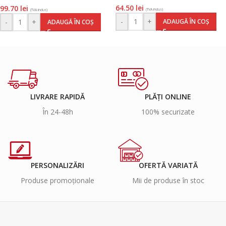
64.50
lei
99.70
lei
(TVA inclus)
(TVA inclus)
-
+
ADAUGĂ ÎN COȘ
-
+
ADAUGĂ ÎN COȘ
LIVRARE RAPIDĂ
PLĂȚI ONLINE
În 24-48h
100% securizate
PERSONALIZĂRI
OFERTĂ VARIATĂ
Produse promoționale
Mii de produse în stoc