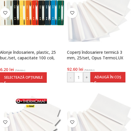
Alonje îndosariere, plastic, 25
Coperți îndosariere termică 3
buc./set, capacitate 100 coli,
mm, 25/set, Opus TermoLUX
Exacompta
92.60
lei
6.20
lei
(TVA inclus)
(TVA inclus)
-
+
ADAUGĂ ÎN COȘ
SELECTEAZĂ OPȚIUNILE