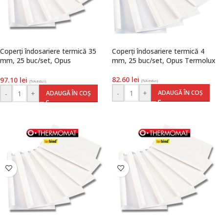
Coperți îndosariere termică 35
Coperți îndosariere termică 4
mm, 25 buc/set, Opus
mm, 25 buc/set, Opus Termolux
TermoMat
82.60
lei
97.10
lei
(TVA inclus)
(TVA inclus)
-
+
ADAUGĂ ÎN COȘ
-
+
ADAUGĂ ÎN COȘ