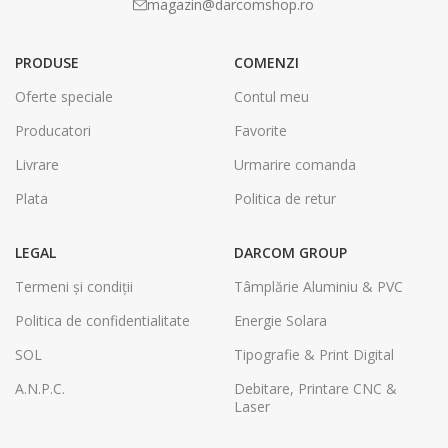
magazin@darcomshop.ro
PRODUSE
COMENZI
Oferte speciale
Contul meu
Producatori
Favorite
Livrare
Urmarire comanda
Plata
Politica de retur
LEGAL
DARCOM GROUP
Termeni și condiții
Tâmplărie Aluminiu & PVC
Politica de confidentialitate
Energie Solara
SOL
Tipografie & Print Digital
A.N.P.C.
Debitare, Printare CNC &
Laser