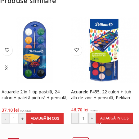
Produse similare
Acuarele 2 în 1 tip pastilă, 24
Acuarele F455, 22 culori + tub
culori + paletă pictură + pensulă,
alb de zinc + pensulă, Pelikan
Pelikan
46.70
lei
37.10
lei
(TVA inclus)
(TVA inclus)
-
+
ADAUGĂ ÎN COȘ
-
+
ADAUGĂ ÎN COȘ