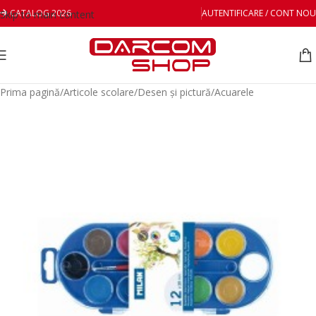
CATALOG 2026
AUTENTIFICARE / CONT NOU
Skip to main content
Prima pagină
/
Articole scolare
/
Desen și pictură
/
Acuarele